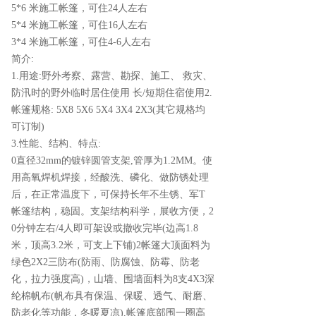
5*6 米施工帐篷，可住24人左右
5*4 米施工帐篷，可住16人左右
3*4 米施工帐篷，可住4-6人左右
简介:
1.用途:野外考察、露营、勘探、施工、 救灾、
防汛时的野外临时居住使用 长/短期住宿使用2.
帐篷规格: 5X8 5X6 5X4 3X4 2X3(其它规格均
可订制)
3.性能、结构、特点:
0直径32mm的镀锌圆管支架,管厚为1.2MM。使
用高氧焊机焊接，经酸洗、磷化、做防锈处理
后，在正常温度下，可保持长年不生锈、军T
帐篷结构，稳固。支架结构科学，展收方便，2
0分钟左右/4人即可架设或撤收完毕(边高1.8
米，顶高3.2米，可支上下铺)2帐篷大顶面料为
绿色2X2三防布(防雨、防腐蚀、防霉、防老
化，拉力强度高)，山墙、围墙面料为8支4X3深
纶棉帆布(帆布具有保温、保暖、透气、耐磨、
防老化等功能，冬暖夏凉),帐篷底部围一圈高